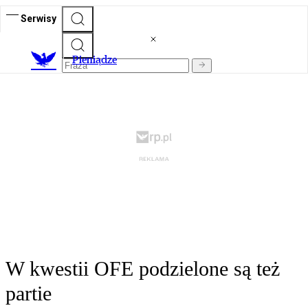
Serwisy
P
ieniądze
W kwestii OFE podzielone są też
partie