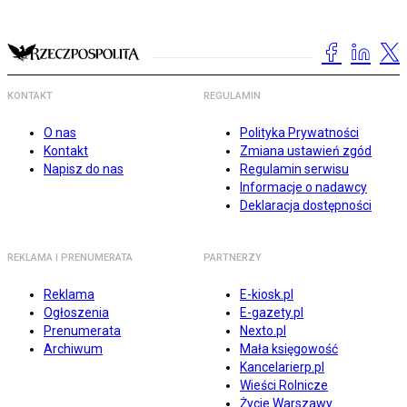
KONTAKT
REGULAMIN
O nas
Polityka Prywatności
Kontakt
Zmiana ustawień zgód
Napisz do nas
Regulamin serwisu
Informacje o nadawcy
Deklaracja dostępności
REKLAMA I PRENUMERATA
PARTNERZY
Reklama
E-kiosk.pl
Ogłoszenia
E-gazety.pl
Prenumerata
Nexto.pl
Archiwum
Mała księgowość
Kancelarierp.pl
Wieści Rolnicze
Życie Warszawy