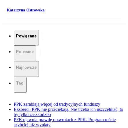
Katarzyna Ostrowska
Powiązane
Polecane
Najnowsze
Tagi
PPK zarabiają więcej od tradycyjnych funduszy
Eksperci: PPK nie przeciekają. Nie trzeba ich uszczelniać, to
by tylko zaszkodziło
PFR ujawnia prawdę o zwrotach z PPK. Program rośnie
szybciej niż wypłaty