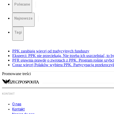
Polecane
Najnowsze
Tagi
PPK zarabiają więcej od tradycyjnych funduszy
Eksperci: PPK nie przeciekają. Nie trzeba ich uszczelniać, to b
PFR ujawnia prawdę o zwrotach z PPK. Program rośnie szybci
Coraz więcej Polaków wybiera PPK. Partycypacja przekroczył
Promowane treści
KONTAKT
O nas
Kontakt