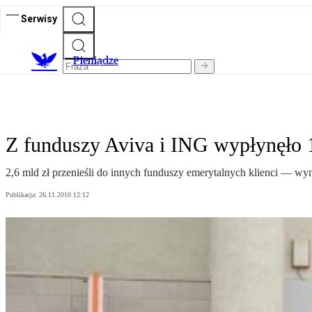
Serwisy
P
ieniądze
Z funduszy Aviva i ING wypłynęło 1
2,6 mld zł przenieśli do innych funduszy emerytalnych klienci — wy
Publikacja:
26.11.2010 12:12