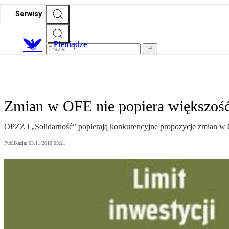
Serwisy
P
ieniądze
Zmian w OFE nie popiera większo
OPZZ i „Solidarność” popierają konkurencyjne propozycje zmian 
Publikacja:
03.11.2010 03:21