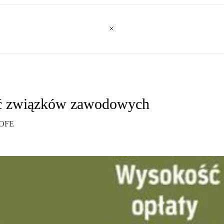
ść związków zawodowych
w OFE