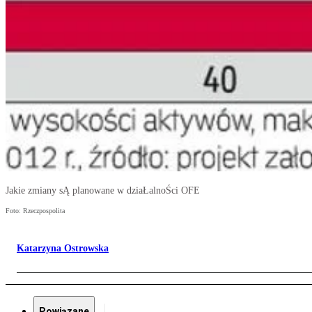
Jakie zmiany sĄ planowane w dziaŁalnoŚci OFE
Foto: Rzeczpospolita
Katarzyna Ostrowska
Powiązane