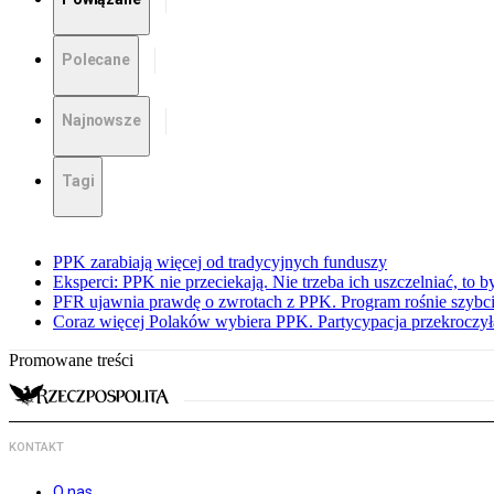
Polecane
Najnowsze
Tagi
PPK zarabiają więcej od tradycyjnych funduszy
Eksperci: PPK nie przeciekają. Nie trzeba ich uszczelniać, to b
PFR ujawnia prawdę o zwrotach z PPK. Program rośnie szybci
Coraz więcej Polaków wybiera PPK. Partycypacja przekroczył
Promowane treści
KONTAKT
O nas