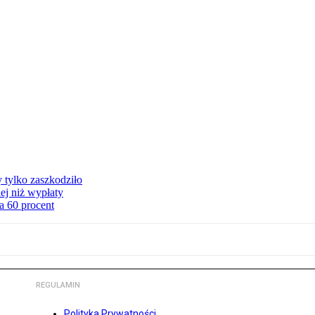
y tylko zaszkodziło
ej niż wypłaty
a 60 procent
REGULAMIN
Polityka Prywatności