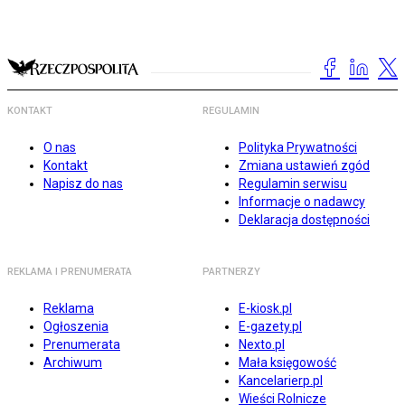
KONTAKT
REGULAMIN
O nas
Polityka Prywatności
Kontakt
Zmiana ustawień zgód
Napisz do nas
Regulamin serwisu
Informacje o nadawcy
Deklaracja dostępności
REKLAMA I PRENUMERATA
PARTNERZY
Reklama
E-kiosk.pl
Ogłoszenia
E-gazety.pl
Prenumerata
Nexto.pl
Archiwum
Mała księgowość
Kancelarierp.pl
Wieści Rolnicze