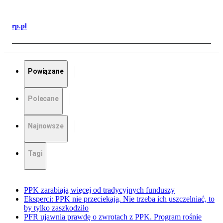
rp.pl
Powiązane
Polecane
Najnowsze
Tagi
PPK zarabiają więcej od tradycyjnych funduszy
Eksperci: PPK nie przeciekają. Nie trzeba ich uszczelniać, to
by tylko zaszkodziło
PFR ujawnia prawdę o zwrotach z PPK. Program rośnie