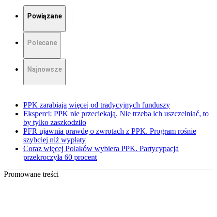
Powiązane
Polecane
Najnowsze
PPK zarabiają więcej od tradycyjnych funduszy
Eksperci: PPK nie przeciekają. Nie trzeba ich uszczelniać, to
by tylko zaszkodziło
PFR ujawnia prawdę o zwrotach z PPK. Program rośnie
szybciej niż wypłaty
Coraz więcej Polaków wybiera PPK. Partycypacja
przekroczyła 60 procent
Promowane treści