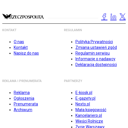
KONTAKT
REGULAMIN
O nas
Polityka Prywatności
Kontakt
Zmiana ustawień zgód
Napisz do nas
Regulamin serwisu
Informacje o nadawcy
Deklaracja dostępności
REKLAMA I PRENUMERATA
PARTNERZY
Reklama
E-kiosk.pl
Ogłoszenia
E-gazety.pl
Prenumerata
Nexto.pl
Archiwum
Mała księgowość
Kancelarierp.pl
Wieści Rolnicze
Życie Warszawy