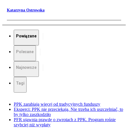
Katarzyna Ostrowska
Powiązane
Polecane
Najnowsze
Tagi
PPK zarabiają więcej od tradycyjnych funduszy
Eksperci: PPK nie przeciekają. Nie trzeba ich uszczelniać, to
by tylko zaszkodziło
PFR ujawnia prawdę o zwrotach z PPK. Program rośnie
szybciej niż wypłaty