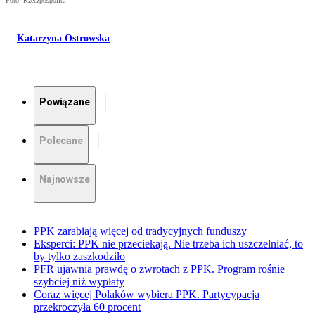
Foto: Rzeczpospolita
Katarzyna Ostrowska
Powiązane
Polecane
Najnowsze
PPK zarabiają więcej od tradycyjnych funduszy
Eksperci: PPK nie przeciekają. Nie trzeba ich uszczelniać, to
by tylko zaszkodziło
PFR ujawnia prawdę o zwrotach z PPK. Program rośnie
szybciej niż wypłaty
Coraz więcej Polaków wybiera PPK. Partycypacja
przekroczyła 60 procent