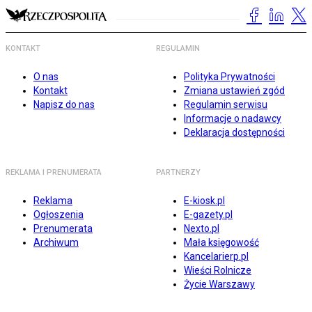
KONTAKT
REGULAMIN
O nas
Polityka Prywatności
Kontakt
Zmiana ustawień zgód
Napisz do nas
Regulamin serwisu
Informacje o nadawcy
Deklaracja dostępności
REKLAMA I PRENUMERATA
PARTNERZY
Reklama
E-kiosk.pl
Ogłoszenia
E-gazety.pl
Prenumerata
Nexto.pl
Archiwum
Mała księgowość
Kancelarierp.pl
Wieści Rolnicze
Życie Warszawy