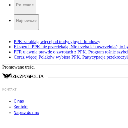
Polecane
Najnowsze
PPK zarabiają więcej od tradycyjnych funduszy
Eksperci: PPK nie przeciekają. Nie trzeba ich uszczelniać, to b
PFR ujawnia prawdę o zwrotach z PPK. Program rośnie szybci
Coraz więcej Polaków wybiera PPK. Partycypacja przekroczył
Promowane treści
KONTAKT
O nas
Kontakt
Napisz do nas