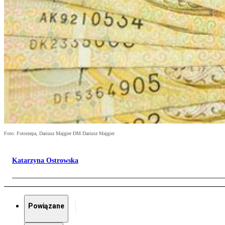
Foto: Fotorzepa, Dariusz Majgier DM Dariusz Majgier
Katarzyna Ostrowska
Powiązane