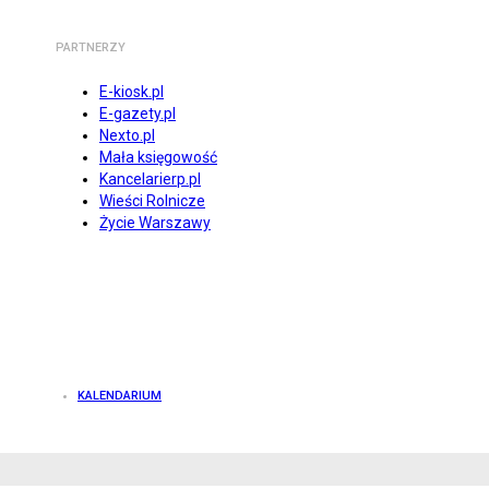
PARTNERZY
E-kiosk.pl
E-gazety.pl
Nexto.pl
Mała księgowość
Kancelarierp.pl
Wieści Rolnicze
Życie Warszawy
KALENDARIUM