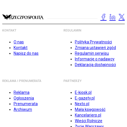
KONTAKT
REGULAMIN
O nas
Polityka Prywatności
Kontakt
Zmiana ustawień zgód
Napisz do nas
Regulamin serwisu
Informacje o nadawcy
Deklaracja dostępności
REKLAMA I PRENUMERATA
PARTNERZY
Reklama
E-kiosk.pl
Ogłoszenia
E-gazety.pl
Prenumerata
Nexto.pl
Archiwum
Mała księgowość
Kancelarierp.pl
Wieści Rolnicze
Życie Warszawy