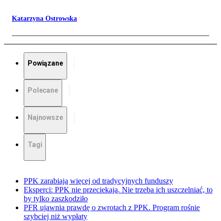
Katarzyna Ostrowska
Powiązane
Polecane
Najnowsze
Tagi
PPK zarabiają więcej od tradycyjnych funduszy
Eksperci: PPK nie przeciekają. Nie trzeba ich uszczelniać, to
by tylko zaszkodziło
PFR ujawnia prawdę o zwrotach z PPK. Program rośnie
szybciej niż wypłaty