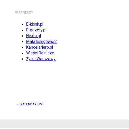
PARTNERZY
E-kiosk.pl
E-gazety.pl
Nexto.pl
Mała księgowość
Kancelarierp.pl
Wieści Rolnicze
Życie Warszawy
KALENDARIUM