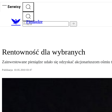
Serwisy
P
ieniądze
Rentowność dla wybranych
Zainwestowane pieniądze udało się odzyskać akcjonariuszom ośmiu
Publikacja:
10.05.2010 03:47