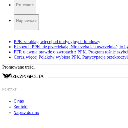
Polecane
Najnowsze
PPK zarabiają więcej od tradycyjnych funduszy
Eksperci: PPK nie przeciekają. Nie trzeba ich uszczelniać, to b
PFR ujawnia prawdę o zwrotach z PPK. Program rośnie szybci
Coraz więcej Polaków wybiera PPK. Partycypacja przekroczył
Promowane treści
KONTAKT
O nas
Kontakt
Napisz do nas