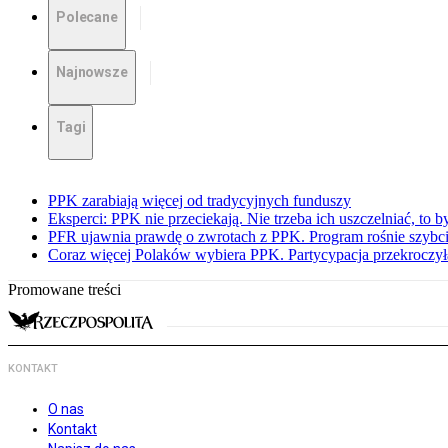
Polecane
Najnowsze
Tagi
PPK zarabiają więcej od tradycyjnych funduszy
Eksperci: PPK nie przeciekają. Nie trzeba ich uszczelniać, to b
PFR ujawnia prawdę o zwrotach z PPK. Program rośnie szybci
Coraz więcej Polaków wybiera PPK. Partycypacja przekroczył
Promowane treści
KONTAKT
O nas
Kontakt