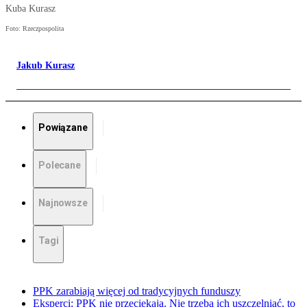
Kuba Kurasz
Foto: Rzeczpospolita
Jakub Kurasz
Powiązane
Polecane
Najnowsze
Tagi
PPK zarabiają więcej od tradycyjnych funduszy
Eksperci: PPK nie przeciekają. Nie trzeba ich uszczelniać, to