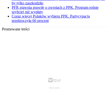
by tylko zaszkodziło
PFR ujawnia prawdę o zwrotach z PPK. Program rośnie
szybciej niż wypłaty
Coraz więcej Polaków wybiera PPK. Partycypacja
przekroczyła 60 procent
Promowane treści