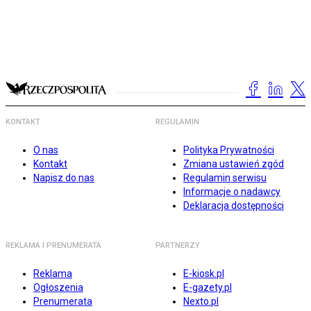
KONTAKT
REGULAMIN
O nas
Polityka Prywatności
Kontakt
Zmiana ustawień zgód
Napisz do nas
Regulamin serwisu
Informacje o nadawcy
Deklaracja dostępności
REKLAMA I PRENUMERATA
PARTNERZY
Reklama
E-kiosk.pl
Ogłoszenia
E-gazety.pl
Prenumerata
Nexto.pl