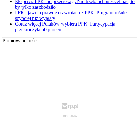
Eksperci: PPK nie przeciekają. Nie trzeba ich uszczelniać, to
by tylko zaszkodziło
PFR ujawnia prawdę o zwrotach z PPK. Program rośnie
szybciej niż wypłaty
Coraz więcej Polaków wybiera PPK. Partycypacja
przekroczyła 60 procent
Promowane treści