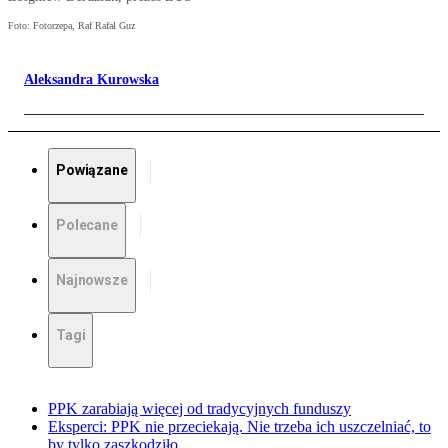
Foto: Fotorzepa, Raf Rafał Guz
Aleksandra Kurowska
Powiązane
Polecane
Najnowsze
Tagi
PPK zarabiają więcej od tradycyjnych funduszy
Eksperci: PPK nie przeciekają. Nie trzeba ich uszczelniać, to
by tylko zaszkodziło