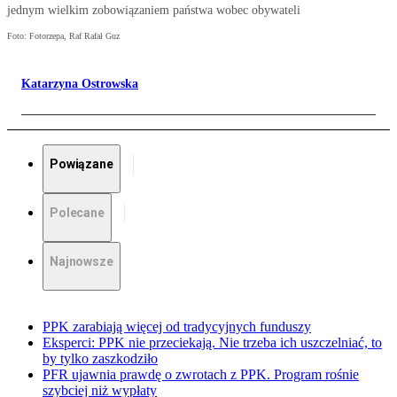
jednym wielkim zobowiązaniem państwa wobec obywateli
Foto: Fotorzepa, Raf Rafał Guz
Katarzyna Ostrowska
Powiązane
Polecane
Najnowsze
PPK zarabiają więcej od tradycyjnych funduszy
Eksperci: PPK nie przeciekają. Nie trzeba ich uszczelniać, to
by tylko zaszkodziło
PFR ujawnia prawdę o zwrotach z PPK. Program rośnie
szybciej niż wypłaty