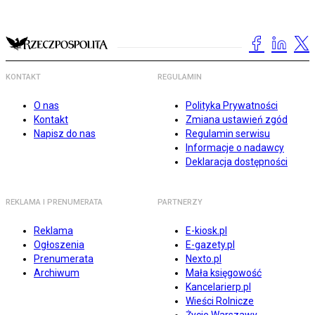
KONTAKT
REGULAMIN
O nas
Polityka Prywatności
Kontakt
Zmiana ustawień zgód
Napisz do nas
Regulamin serwisu
Informacje o nadawcy
Deklaracja dostępności
REKLAMA I PRENUMERATA
PARTNERZY
Reklama
E-kiosk.pl
Ogłoszenia
E-gazety.pl
Prenumerata
Nexto.pl
Archiwum
Mała księgowość
Kancelarierp.pl
Wieści Rolnicze