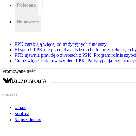
Polecane
Najnowsze
PPK zarabiają więcej od tradycyjnych funduszy
Eksperci: PPK nie przeciekają. Nie trzeba ich uszczelniać, to b
PFR ujawnia prawdę o zwrotach z PPK. Program rośnie szybci
Coraz więcej Polaków wybiera PPK. Partycypacja przekroczył
Promowane treści
KONTAKT
O nas
Kontakt
Napisz do nas