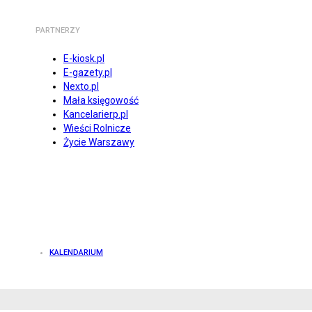
PARTNERZY
E-kiosk.pl
E-gazety.pl
Nexto.pl
Mała księgowość
Kancelarierp.pl
Wieści Rolnicze
Życie Warszawy
KALENDARIUM