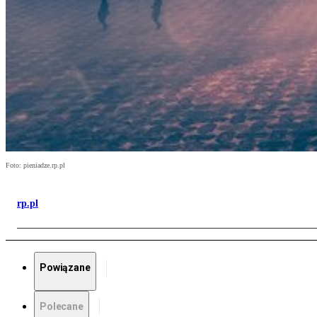
Foto: pieniadze.rp.pl
rp.pl
Powiązane
Polecane