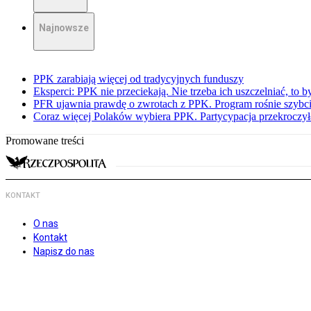
Najnowsze
PPK zarabiają więcej od tradycyjnych funduszy
Eksperci: PPK nie przeciekają. Nie trzeba ich uszczelniać, to b
PFR ujawnia prawdę o zwrotach z PPK. Program rośnie szybci
Coraz więcej Polaków wybiera PPK. Partycypacja przekroczył
Promowane treści
KONTAKT
O nas
Kontakt
Napisz do nas