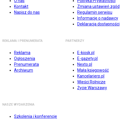
O nas
Polityka Prywatności
Kontakt
Zmiana ustawień zgód
Napisz do nas
Regulamin serwisu
Informacje o nadawcy
Deklaracja dostępności
REKLAMA I PRENUMERATA
PARTNERZY
Reklama
E-kiosk.pl
Ogłoszenia
E-gazety.pl
Prenumerata
Nexto.pl
Archiwum
Mała księgowość
Kancelarierp.pl
Wieści Rolnicze
Życie Warszawy
NASZE WYDARZENIA
Szkolenia i konferencje