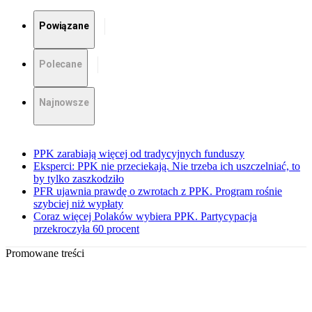
Powiązane
Polecane
Najnowsze
PPK zarabiają więcej od tradycyjnych funduszy
Eksperci: PPK nie przeciekają. Nie trzeba ich uszczelniać, to
by tylko zaszkodziło
PFR ujawnia prawdę o zwrotach z PPK. Program rośnie
szybciej niż wypłaty
Coraz więcej Polaków wybiera PPK. Partycypacja
przekroczyła 60 procent
Promowane treści