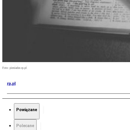
Foto: pieniadze.rp.pl
rp.pl
Powiązane
Polecane