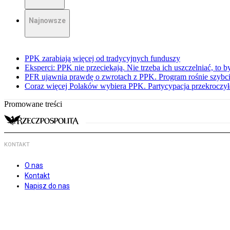
Najnowsze
PPK zarabiają więcej od tradycyjnych funduszy
Eksperci: PPK nie przeciekają. Nie trzeba ich uszczelniać, to b
PFR ujawnia prawdę o zwrotach z PPK. Program rośnie szybci
Coraz więcej Polaków wybiera PPK. Partycypacja przekroczył
Promowane treści
KONTAKT
O nas
Kontakt
Napisz do nas