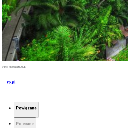
Foto: pieniadze.rp.pl
rp.pl
Powiązane
Polecane