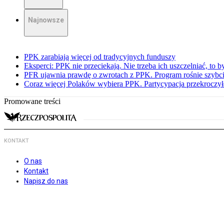
Najnowsze
PPK zarabiają więcej od tradycyjnych funduszy
Eksperci: PPK nie przeciekają. Nie trzeba ich uszczelniać, to b
PFR ujawnia prawdę o zwrotach z PPK. Program rośnie szybci
Coraz więcej Polaków wybiera PPK. Partycypacja przekroczył
Promowane treści
KONTAKT
O nas
Kontakt
Napisz do nas