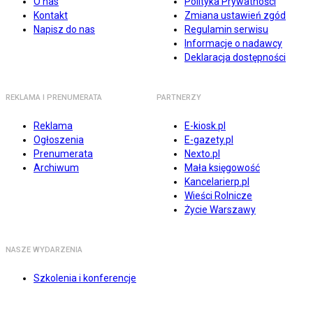
O nas
Polityka Prywatności
Kontakt
Zmiana ustawień zgód
Napisz do nas
Regulamin serwisu
Informacje o nadawcy
Deklaracja dostępności
REKLAMA I PRENUMERATA
PARTNERZY
Reklama
E-kiosk.pl
Ogłoszenia
E-gazety.pl
Prenumerata
Nexto.pl
Archiwum
Mała księgowość
Kancelarierp.pl
Wieści Rolnicze
Życie Warszawy
NASZE WYDARZENIA
Szkolenia i konferencje