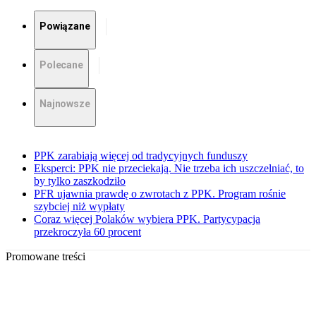
Powiązane
Polecane
Najnowsze
PPK zarabiają więcej od tradycyjnych funduszy
Eksperci: PPK nie przeciekają. Nie trzeba ich uszczelniać, to
by tylko zaszkodziło
PFR ujawnia prawdę o zwrotach z PPK. Program rośnie
szybciej niż wypłaty
Coraz więcej Polaków wybiera PPK. Partycypacja
przekroczyła 60 procent
Promowane treści