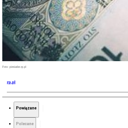
Foto: pieniadze.rp.pl
rp.pl
Powiązane
Polecane