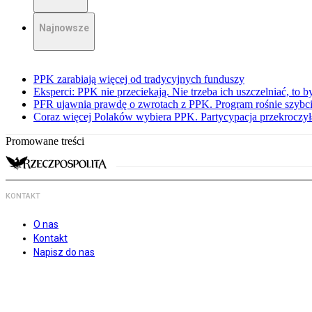
Najnowsze
PPK zarabiają więcej od tradycyjnych funduszy
Eksperci: PPK nie przeciekają. Nie trzeba ich uszczelniać, to b
PFR ujawnia prawdę o zwrotach z PPK. Program rośnie szybci
Coraz więcej Polaków wybiera PPK. Partycypacja przekroczył
Promowane treści
KONTAKT
O nas
Kontakt
Napisz do nas