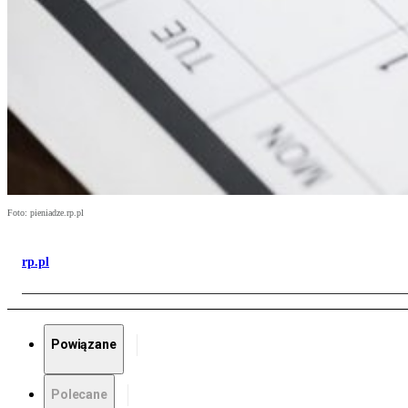
Foto: pieniadze.rp.pl
rp.pl
Powiązane
Polecane