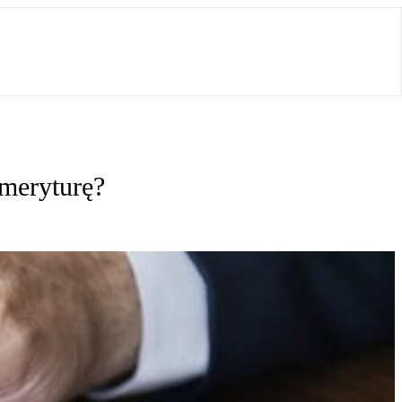
emeryturę?