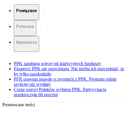
Powiązane
Polecane
Najnowsze
PPK zarabiają więcej od tradycyjnych funduszy
Eksperci: PPK nie przeciekają. Nie trzeba ich uszczelniać, to
by tylko zaszkodziło
PFR ujawnia prawdę o zwrotach z PPK. Program rośnie
szybciej niż wypłaty
Coraz więcej Polaków wybiera PPK. Partycypacja
przekroczyła 60 procent
Promowane treści