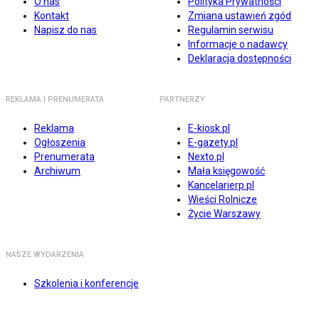
O nas
Polityka Prywatności
Kontakt
Zmiana ustawień zgód
Napisz do nas
Regulamin serwisu
Informacje o nadawcy
Deklaracja dostępności
REKLAMA I PRENUMERATA
PARTNERZY
Reklama
E-kiosk.pl
Ogłoszenia
E-gazety.pl
Prenumerata
Nexto.pl
Archiwum
Mała księgowość
Kancelarierp.pl
Wieści Rolnicze
Życie Warszawy
NASZE WYDARZENIA
Szkolenia i konferencje