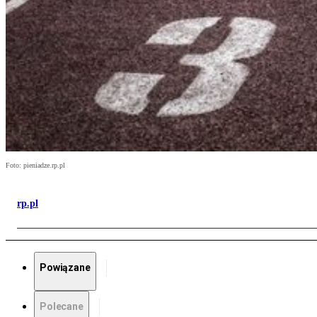
Foto: pieniadze.rp.pl
rp.pl
Powiązane
Polecane