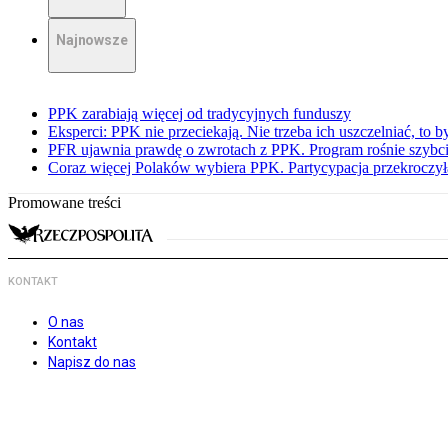
Najnowsze
PPK zarabiają więcej od tradycyjnych funduszy
Eksperci: PPK nie przeciekają. Nie trzeba ich uszczelniać, to b
PFR ujawnia prawdę o zwrotach z PPK. Program rośnie szybci
Coraz więcej Polaków wybiera PPK. Partycypacja przekroczył
Promowane treści
KONTAKT
O nas
Kontakt
Napisz do nas