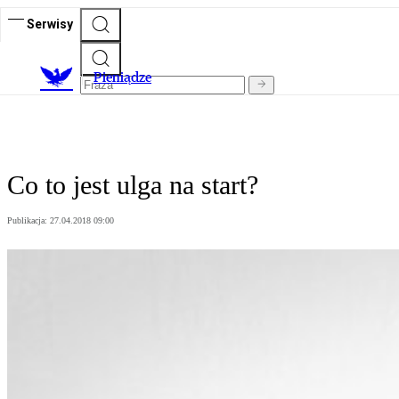
Serwisy
P
ieniądze
Co to jest ulga na start?
Publikacja:
27.04.2018 09:00