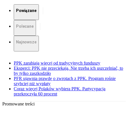
Powiązane
Polecane
Najnowsze
PPK zarabiają więcej od tradycyjnych funduszy
Eksperci: PPK nie przeciekają. Nie trzeba ich uszczelniać, to
by tylko zaszkodziło
PFR ujawnia prawdę o zwrotach z PPK. Program rośnie
szybciej niż wypłaty
Coraz więcej Polaków wybiera PPK. Partycypacja
przekroczyła 60 procent
Promowane treści