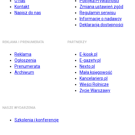
O nas
Polityka Prywatności
Kontakt
Zmiana ustawień zgód
Napisz do nas
Regulamin serwisu
Informacje o nadawcy
Deklaracja dostępności
REKLAMA I PRENUMERATA
PARTNERZY
Reklama
E-kiosk.pl
Ogłoszenia
E-gazety.pl
Prenumerata
Nexto.pl
Archiwum
Mała księgowość
Kancelarierp.pl
Wieści Rolnicze
Życie Warszawy
NASZE WYDARZENIA
Szkolenia i konferencje