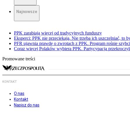
Najnowsze
PPK zarabiają więcej od tradycyjnych funduszy
Eksperci: PPK nie przeciekają. Nie trzeba ich uszczelniać, to b
PFR ujawnia prawdę o zwrotach z PPK. Program rośnie szybci
Coraz więcej Polaków wybiera PPK. Partycypacja przekroczył
Promowane treści
KONTAKT
O nas
Kontakt
Napisz do nas