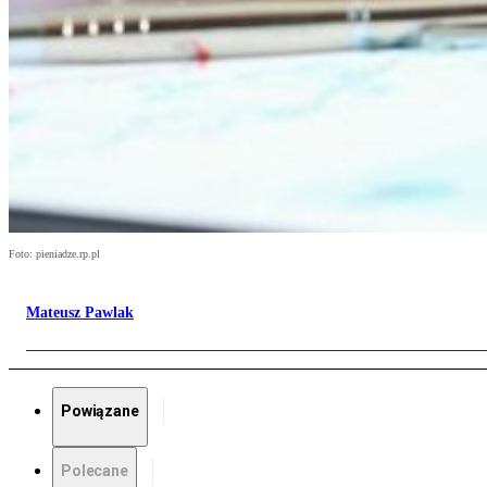
Foto: pieniadze.rp.pl
Mateusz Pawlak
Powiązane
Polecane