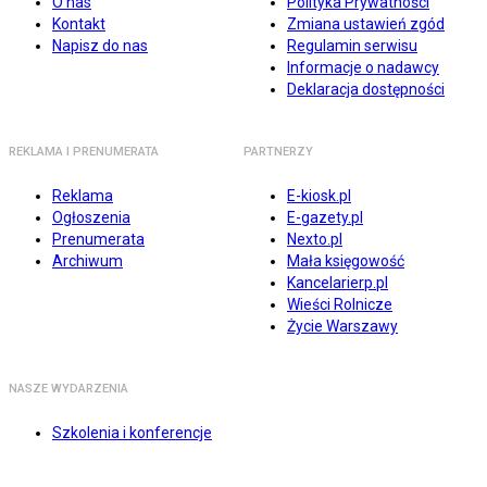
O nas
Polityka Prywatności
Kontakt
Zmiana ustawień zgód
Napisz do nas
Regulamin serwisu
Informacje o nadawcy
Deklaracja dostępności
REKLAMA I PRENUMERATA
PARTNERZY
Reklama
E-kiosk.pl
Ogłoszenia
E-gazety.pl
Prenumerata
Nexto.pl
Archiwum
Mała księgowość
Kancelarierp.pl
Wieści Rolnicze
Życie Warszawy
NASZE WYDARZENIA
Szkolenia i konferencje