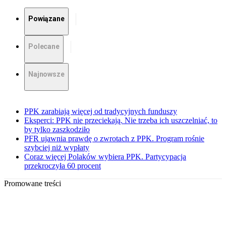
Powiązane
Polecane
Najnowsze
PPK zarabiają więcej od tradycyjnych funduszy
Eksperci: PPK nie przeciekają. Nie trzeba ich uszczelniać, to
by tylko zaszkodziło
PFR ujawnia prawdę o zwrotach z PPK. Program rośnie
szybciej niż wypłaty
Coraz więcej Polaków wybiera PPK. Partycypacja
przekroczyła 60 procent
Promowane treści