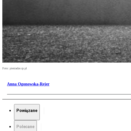
Foto: pieniadze.rp.pl
Anna Ogonowska-Rejer
Powiązane
Polecane