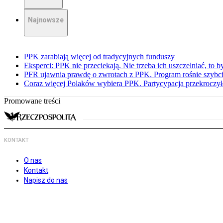
Najnowsze
PPK zarabiają więcej od tradycyjnych funduszy
Eksperci: PPK nie przeciekają. Nie trzeba ich uszczelniać, to b
PFR ujawnia prawdę o zwrotach z PPK. Program rośnie szybci
Coraz więcej Polaków wybiera PPK. Partycypacja przekroczył
Promowane treści
KONTAKT
O nas
Kontakt
Napisz do nas