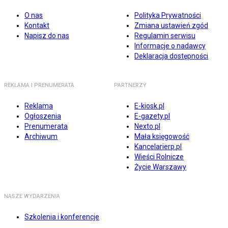
O nas
Polityka Prywatności
Kontakt
Zmiana ustawień zgód
Napisz do nas
Regulamin serwisu
Informacje o nadawcy
Deklaracja dostępności
REKLAMA I PRENUMERATA
PARTNERZY
Reklama
E-kiosk.pl
Ogłoszenia
E-gazety.pl
Prenumerata
Nexto.pl
Archiwum
Mała księgowość
Kancelarierp.pl
Wieści Rolnicze
Życie Warszawy
NASZE WYDARZENIA
Szkolenia i konferencje