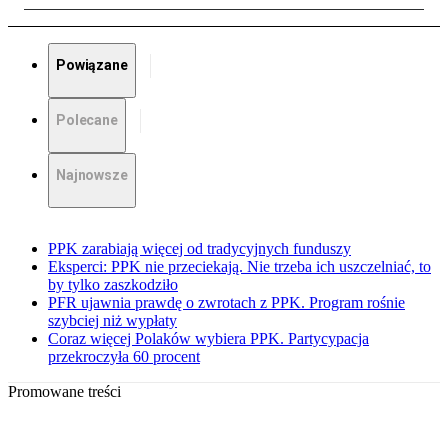
Powiązane
Polecane
Najnowsze
PPK zarabiają więcej od tradycyjnych funduszy
Eksperci: PPK nie przeciekają. Nie trzeba ich uszczelniać, to
by tylko zaszkodziło
PFR ujawnia prawdę o zwrotach z PPK. Program rośnie
szybciej niż wypłaty
Coraz więcej Polaków wybiera PPK. Partycypacja
przekroczyła 60 procent
Promowane treści