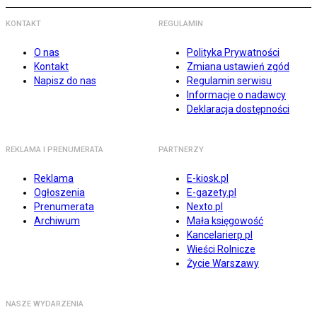
KONTAKT
REGULAMIN
O nas
Polityka Prywatności
Kontakt
Zmiana ustawień zgód
Napisz do nas
Regulamin serwisu
Informacje o nadawcy
Deklaracja dostępności
REKLAMA I PRENUMERATA
PARTNERZY
Reklama
E-kiosk.pl
Ogłoszenia
E-gazety.pl
Prenumerata
Nexto.pl
Archiwum
Mała księgowość
Kancelarierp.pl
Wieści Rolnicze
Życie Warszawy
NASZE WYDARZENIA