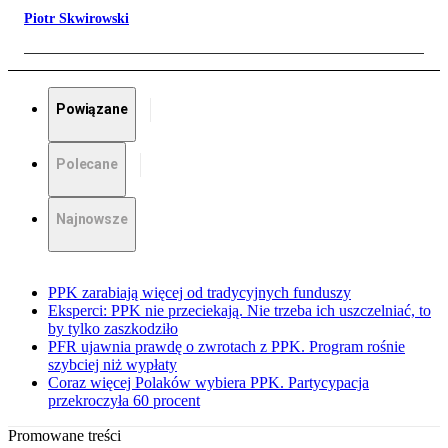
Piotr Skwirowski
Powiązane
Polecane
Najnowsze
PPK zarabiają więcej od tradycyjnych funduszy
Eksperci: PPK nie przeciekają. Nie trzeba ich uszczelniać, to
by tylko zaszkodziło
PFR ujawnia prawdę o zwrotach z PPK. Program rośnie
szybciej niż wypłaty
Coraz więcej Polaków wybiera PPK. Partycypacja
przekroczyła 60 procent
Promowane treści