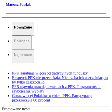
Mateusz Pawlak
Powiązane
Polecane
Najnowsze
PPK zarabiają więcej od tradycyjnych funduszy
Eksperci: PPK nie przeciekają. Nie trzeba ich uszczelniać, to
by tylko zaszkodziło
PFR ujawnia prawdę o zwrotach z PPK. Program rośnie
szybciej niż wypłaty
Coraz więcej Polaków wybiera PPK. Partycypacja
przekroczyła 60 procent
Promowane treści