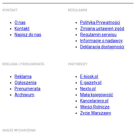
KONTAKT
REGULAMIN
O nas
Polityka Prywatności
Kontakt
Zmiana ustawień zgód
Napisz do nas
Regulamin serwisu
Informacje o nadawcy
Deklaracja dostępności
REKLAMA I PRENUMERATA
PARTNERZY
Reklama
E-kiosk.pl
Ogłoszenia
E-gazety.pl
Prenumerata
Nexto.pl
Archiwum
Mała księgowość
Kancelarierp.pl
Wieści Rolnicze
Życie Warszawy
NASZE WYDARZENIA