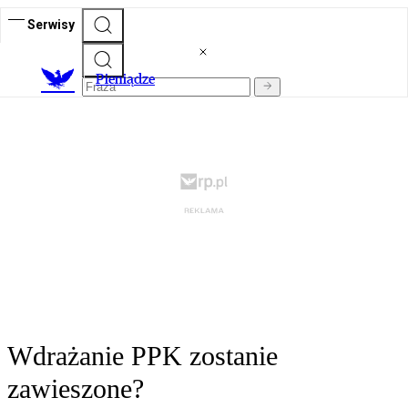
Serwisy
P
ieniądze
Wdrażanie PPK zostanie
zawieszone?