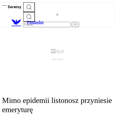
Serwisy
P
ieniądze
Mimo epidemii listonosz przyniesie
emeryturę