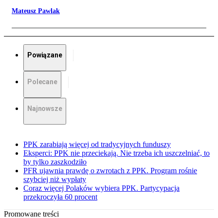
Mateusz Pawlak
Powiązane
Polecane
Najnowsze
PPK zarabiają więcej od tradycyjnych funduszy
Eksperci: PPK nie przeciekają. Nie trzeba ich uszczelniać, to
by tylko zaszkodziło
PFR ujawnia prawdę o zwrotach z PPK. Program rośnie
szybciej niż wypłaty
Coraz więcej Polaków wybiera PPK. Partycypacja
przekroczyła 60 procent
Promowane treści