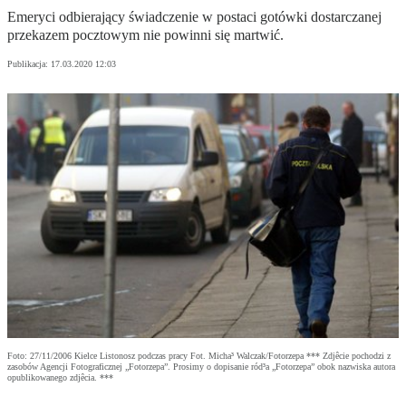
Emeryci odbierający świadczenie w postaci gotówki dostarczanej
przekazem pocztowym nie powinni się martwić.
Publikacja:
17.03.2020 12:03
Foto: 27/11/2006 Kielce Listonosz podczas pracy Fot. Micha³ Walczak/Fotorzepa *** Zdjêcie pochodzi z
zasobów Agencji Fotograficznej „Fotorzepa”. Prosimy o dopisanie ród³a „Fotorzepa” obok nazwiska autora
opublikowanego zdjêcia. ***