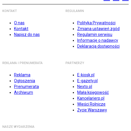
KONTAKT
REGULAMIN
O nas
Polityka Prywatności
Kontakt
Zmiana ustawień zgód
Napisz do nas
Regulamin serwisu
Informacje o nadawcy
Deklaracja dostępności
REKLAMA I PRENUMERATA
PARTNERZY
Reklama
E-kiosk.pl
Ogłoszenia
E-gazety.pl
Prenumerata
Nexto.pl
Archiwum
Mała księgowość
Kancelarierp.pl
Wieści Rolnicze
Życie Warszawy
NASZE WYDARZENIA