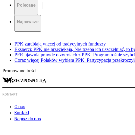
Polecane
Najnowsze
PPK zarabiają więcej od tradycyjnych funduszy
Eksperci: PPK nie przeciekają. Nie trzeba ich uszczelniać, to b
PFR ujawnia prawdę o zwrotach z PPK. Program rośnie szybci
Coraz więcej Polaków wybiera PPK. Partycypacja przekroczył
Promowane treści
KONTAKT
O nas
Kontakt
Napisz do nas