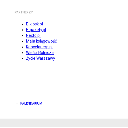
PARTNERZY
E-kiosk.pl
E-gazety.pl
Nexto.pl
Mała księgowość
Kancelarierp.pl
Wieści Rolnicze
Życie Warszawy
KALENDARIUM