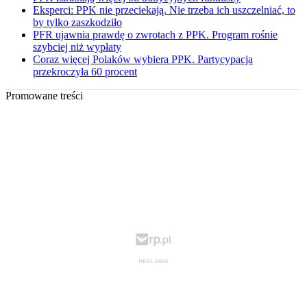
Eksperci: PPK nie przeciekają. Nie trzeba ich uszczelniać, to
by tylko zaszkodziło
PFR ujawnia prawdę o zwrotach z PPK. Program rośnie
szybciej niż wypłaty
Coraz więcej Polaków wybiera PPK. Partycypacja
przekroczyła 60 procent
Promowane treści