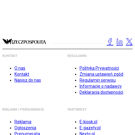
KONTAKT
REGULAMIN
O nas
Polityka Prywatności
Kontakt
Zmiana ustawień zgód
Napisz do nas
Regulamin serwisu
Informacje o nadawcy
Deklaracja dostępności
REKLAMA I PRENUMERATA
PARTNERZY
Reklama
E-kiosk.pl
Ogłoszenia
E-gazety.pl
Prenumerata
Nexto.pl