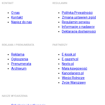
KONTAKT
REGULAMIN
O nas
Polityka Prywatności
Kontakt
Zmiana ustawień zgód
Napisz do nas
Regulamin serwisu
Informacje o nadawcy
Deklaracja dostępności
REKLAMA I PRENUMERATA
PARTNERZY
Reklama
E-kiosk.pl
Ogłoszenia
E-gazety.pl
Prenumerata
Nexto.pl
Archiwum
Mała księgowość
Kancelarierp.pl
Wieści Rolnicze
Życie Warszawy
NASZE WYDARZENIA