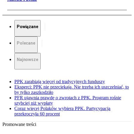
Powiązane
Polecane
Najnowsze
PPK zarabiają więcej od tradycyjnych funduszy
Eksperci: PPK nie przeciekają. Nie trzeba ich uszczelniać, to
by tylko zaszkodziło
PFR ujawnia prawdę o zwrotach z PPK. Program rośnie
szybciej niż wypłaty
Coraz więcej Polaków wybiera PPK. Partycypacja
przekroczyła 60 procent
Promowane treści