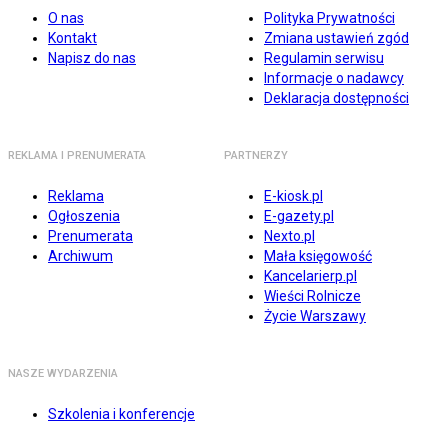
O nas
Polityka Prywatności
Kontakt
Zmiana ustawień zgód
Napisz do nas
Regulamin serwisu
Informacje o nadawcy
Deklaracja dostępności
REKLAMA I PRENUMERATA
PARTNERZY
Reklama
E-kiosk.pl
Ogłoszenia
E-gazety.pl
Prenumerata
Nexto.pl
Archiwum
Mała księgowość
Kancelarierp.pl
Wieści Rolnicze
Życie Warszawy
NASZE WYDARZENIA
Szkolenia i konferencje