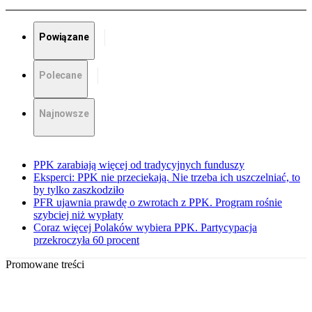
Powiązane
Polecane
Najnowsze
PPK zarabiają więcej od tradycyjnych funduszy
Eksperci: PPK nie przeciekają. Nie trzeba ich uszczelniać, to
by tylko zaszkodziło
PFR ujawnia prawdę o zwrotach z PPK. Program rośnie
szybciej niż wypłaty
Coraz więcej Polaków wybiera PPK. Partycypacja
przekroczyła 60 procent
Promowane treści