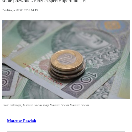
sobie pozwolić - radzi ekspert Superfund TFI.
Publikacja:
07.03.2016 14:19
Foto: Fotorzepa, Mateusz Pawlak matp Mateusz Pawlak Mateusz Pawlak
Mateusz Pawlak