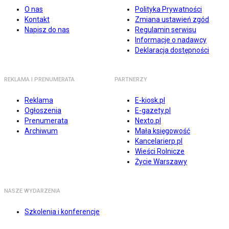
O nas
Polityka Prywatności
Kontakt
Zmiana ustawień zgód
Napisz do nas
Regulamin serwisu
Informacje o nadawcy
Deklaracja dostępności
REKLAMA I PRENUMERATA
PARTNERZY
Reklama
E-kiosk.pl
Ogłoszenia
E-gazety.pl
Prenumerata
Nexto.pl
Archiwum
Mała księgowość
Kancelarierp.pl
Wieści Rolnicze
Życie Warszawy
NASZE WYDARZENIA
Szkolenia i konferencje