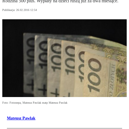
Rodzina 500 plus. Wypłaty na dzieci ruszą już za dwa miesiące.
Publikacja:
26.02.2016 12:54
Foto: Fotorzepa, Mateusz Pawlak matp Mateusz Pawlak
Mateusz Pawlak