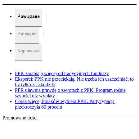
Powiązane
Polecane
Najnowsze
PPK zarabiają więcej od tradycyjnych funduszy
Eksperci: PPK nie przeciekają. Nie trzeba ich uszczelniać, to
by tylko zaszkodziło
PFR ujawnia prawdę o zwrotach z PPK. Program rośnie
szybciej niż wypłaty
Coraz więcej Polaków wybiera PPK. Partycypacja
przekroczyła 60 procent
Promowane treści