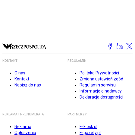
KONTAKT
REGULAMIN
O nas
Polityka Prywatności
Kontakt
Zmiana ustawień zgód
Napisz do nas
Regulamin serwisu
Informacje o nadawcy
Deklaracja dostępności
REKLAMA I PRENUMERATA
PARTNERZY
Reklama
E-kiosk.pl
Ogłoszenia
E-gazety.pl