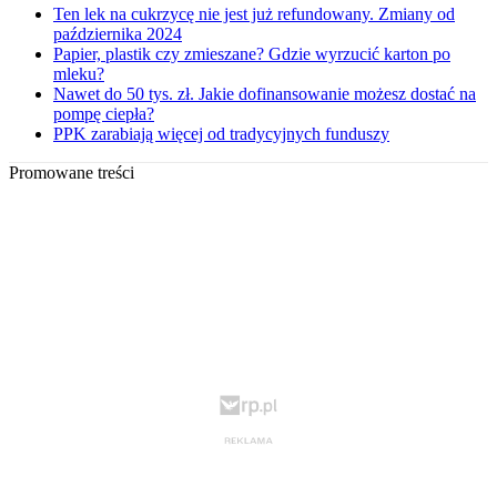
Ten lek na cukrzycę nie jest już refundowany. Zmiany od
października 2024
Papier, plastik czy zmieszane? Gdzie wyrzucić karton po
mleku?
Nawet do 50 tys. zł. Jakie dofinansowanie możesz dostać na
pompę ciepła?
PPK zarabiają więcej od tradycyjnych funduszy
Promowane treści