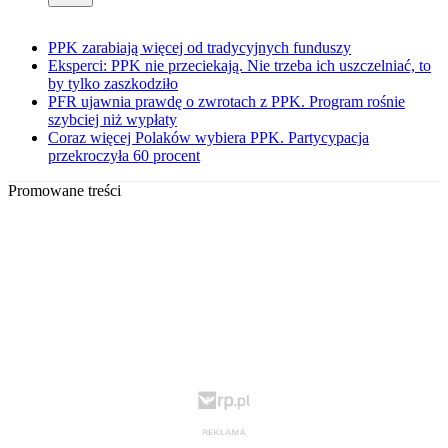
PPK zarabiają więcej od tradycyjnych funduszy
Eksperci: PPK nie przeciekają. Nie trzeba ich uszczelniać, to
by tylko zaszkodziło
PFR ujawnia prawdę o zwrotach z PPK. Program rośnie
szybciej niż wypłaty
Coraz więcej Polaków wybiera PPK. Partycypacja
przekroczyła 60 procent
Promowane treści