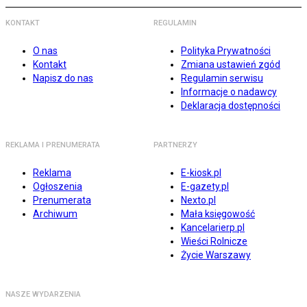
KONTAKT
REGULAMIN
O nas
Polityka Prywatności
Kontakt
Zmiana ustawień zgód
Napisz do nas
Regulamin serwisu
Informacje o nadawcy
Deklaracja dostępności
REKLAMA I PRENUMERATA
PARTNERZY
Reklama
E-kiosk.pl
Ogłoszenia
E-gazety.pl
Prenumerata
Nexto.pl
Archiwum
Mała księgowość
Kancelarierp.pl
Wieści Rolnicze
Życie Warszawy
NASZE WYDARZENIA