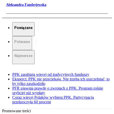
Aleksandra Fandrejewska
Powiązane
Polecane
Najnowsze
PPK zarabiają więcej od tradycyjnych funduszy
Eksperci: PPK nie przeciekają. Nie trzeba ich uszczelniać, to
by tylko zaszkodziło
PFR ujawnia prawdę o zwrotach z PPK. Program rośnie
szybciej niż wypłaty
Coraz więcej Polaków wybiera PPK. Partycypacja
przekroczyła 60 procent
Promowane treści