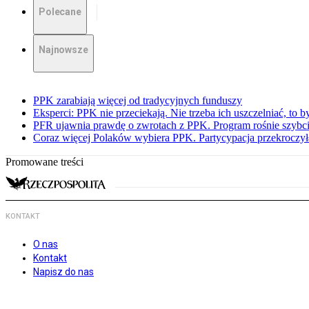
Polecane
Najnowsze
PPK zarabiają więcej od tradycyjnych funduszy
Eksperci: PPK nie przeciekają. Nie trzeba ich uszczelniać, to b
PFR ujawnia prawdę o zwrotach z PPK. Program rośnie szybci
Coraz więcej Polaków wybiera PPK. Partycypacja przekroczył
Promowane treści
KONTAKT
O nas
Kontakt
Napisz do nas