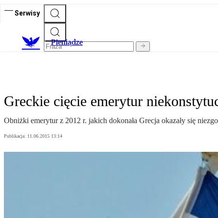
Serwisy
P
ieniądze
Greckie cięcie emerytur niekonstytu
Obniżki emerytur z 2012 r. jakich dokonała Grecja okazały się niez
Publikacja:
11.06.2015 13:14