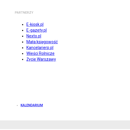
PARTNERZY
E-kiosk.pl
E-gazety.pl
Nexto.pl
Mała księgowość
Kancelarierp.pl
Wieści Rolnicze
Życie Warszawy
KALENDARIUM