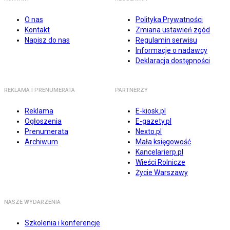
O nas
Polityka Prywatności
Kontakt
Zmiana ustawień zgód
Napisz do nas
Regulamin serwisu
Informacje o nadawcy
Deklaracja dostępności
REKLAMA I PRENUMERATA
PARTNERZY
Reklama
E-kiosk.pl
Ogłoszenia
E-gazety.pl
Prenumerata
Nexto.pl
Archiwum
Mała księgowość
Kancelarierp.pl
Wieści Rolnicze
Życie Warszawy
NASZE WYDARZENIA
Szkolenia i konferencje