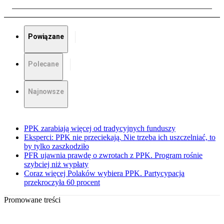
Powiązane
Polecane
Najnowsze
PPK zarabiają więcej od tradycyjnych funduszy
Eksperci: PPK nie przeciekają. Nie trzeba ich uszczelniać, to
by tylko zaszkodziło
PFR ujawnia prawdę o zwrotach z PPK. Program rośnie
szybciej niż wypłaty
Coraz więcej Polaków wybiera PPK. Partycypacja
przekroczyła 60 procent
Promowane treści