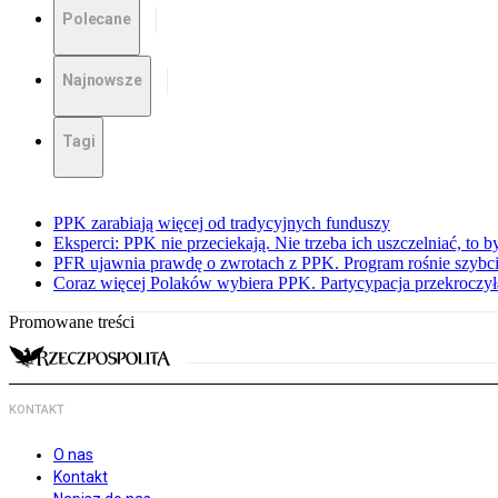
Polecane
Najnowsze
Tagi
PPK zarabiają więcej od tradycyjnych funduszy
Eksperci: PPK nie przeciekają. Nie trzeba ich uszczelniać, to b
PFR ujawnia prawdę o zwrotach z PPK. Program rośnie szybci
Coraz więcej Polaków wybiera PPK. Partycypacja przekroczył
Promowane treści
KONTAKT
O nas
Kontakt