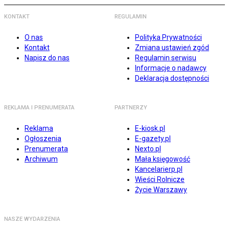
KONTAKT
REGULAMIN
O nas
Polityka Prywatności
Kontakt
Zmiana ustawień zgód
Napisz do nas
Regulamin serwisu
Informacje o nadawcy
Deklaracja dostępności
REKLAMA I PRENUMERATA
PARTNERZY
Reklama
E-kiosk.pl
Ogłoszenia
E-gazety.pl
Prenumerata
Nexto.pl
Archiwum
Mała księgowość
Kancelarierp.pl
Wieści Rolnicze
Życie Warszawy
NASZE WYDARZENIA