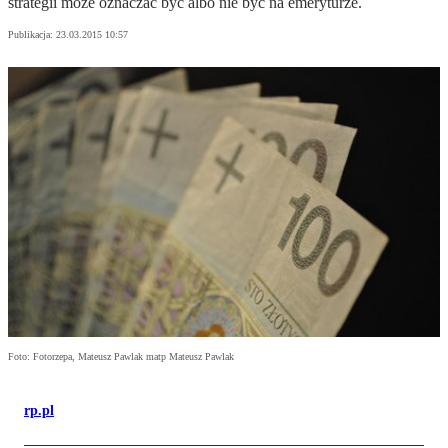
strategii może oznaczać być albo nie być na emeryturze.
Publikacja:
23.03.2015 10:57
Foto: Fotorzepa, Mateusz Pawlak matp Mateusz Pawlak
rp.pl