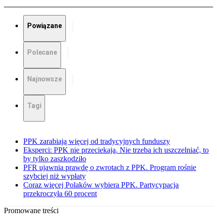
Powiązane
Polecane
Najnowsze
Tagi
PPK zarabiają więcej od tradycyjnych funduszy
Eksperci: PPK nie przeciekają. Nie trzeba ich uszczelniać, to
by tylko zaszkodziło
PFR ujawnia prawdę o zwrotach z PPK. Program rośnie
szybciej niż wypłaty
Coraz więcej Polaków wybiera PPK. Partycypacja
przekroczyła 60 procent
Promowane treści