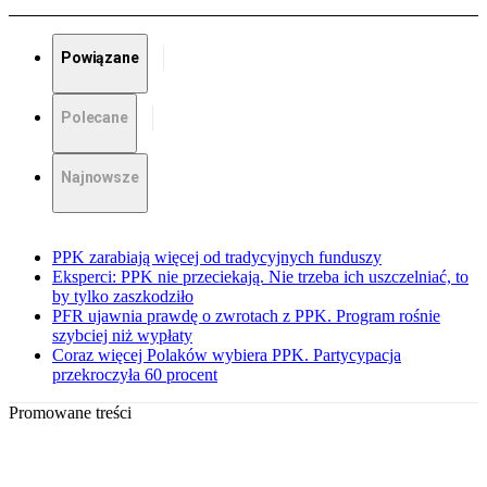
Powiązane
Polecane
Najnowsze
PPK zarabiają więcej od tradycyjnych funduszy
Eksperci: PPK nie przeciekają. Nie trzeba ich uszczelniać, to
by tylko zaszkodziło
PFR ujawnia prawdę o zwrotach z PPK. Program rośnie
szybciej niż wypłaty
Coraz więcej Polaków wybiera PPK. Partycypacja
przekroczyła 60 procent
Promowane treści