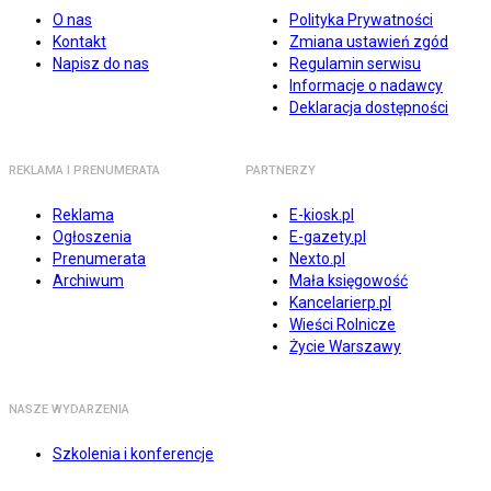
O nas
Polityka Prywatności
Kontakt
Zmiana ustawień zgód
Napisz do nas
Regulamin serwisu
Informacje o nadawcy
Deklaracja dostępności
REKLAMA I PRENUMERATA
PARTNERZY
Reklama
E-kiosk.pl
Ogłoszenia
E-gazety.pl
Prenumerata
Nexto.pl
Archiwum
Mała księgowość
Kancelarierp.pl
Wieści Rolnicze
Życie Warszawy
NASZE WYDARZENIA
Szkolenia i konferencje