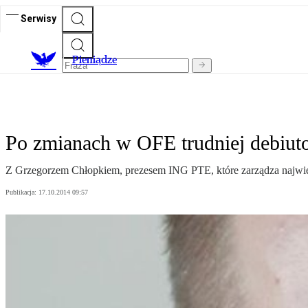
Serwisy
P
ieniądze
Po zmianach w OFE trudniej debiut
Z Grzegorzem Chłopkiem, prezesem ING PTE, które zarządza najw
Publikacja:
17.10.2014 09:57