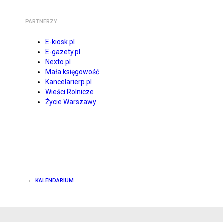
PARTNERZY
E-kiosk.pl
E-gazety.pl
Nexto.pl
Mała księgowość
Kancelarierp.pl
Wieści Rolnicze
Życie Warszawy
KALENDARIUM