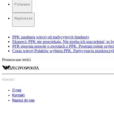
Polecane
Najnowsze
PPK zarabiają więcej od tradycyjnych funduszy
Eksperci: PPK nie przeciekają. Nie trzeba ich uszczelniać, to b
PFR ujawnia prawdę o zwrotach z PPK. Program rośnie szybci
Coraz więcej Polaków wybiera PPK. Partycypacja przekroczył
Promowane treści
KONTAKT
O nas
Kontakt
Napisz do nas