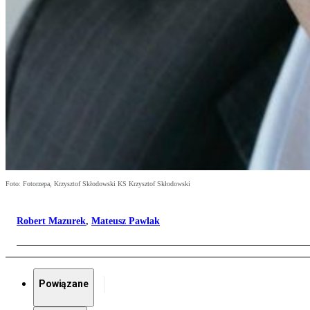
Foto: Fotorzepa, Krzysztof Skłodowski KS Krzysztof Skłodowski
Robert Mazurek
,
Mateusz Pawlak
Powiązane