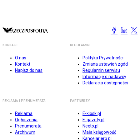
KONTAKT
REGULAMIN
O nas
Polityka Prywatności
Kontakt
Zmiana ustawień zgód
Napisz do nas
Regulamin serwisu
Informacje o nadawcy
Deklaracja dostępności
REKLAMA I PRENUMERATA
PARTNERZY
Reklama
E-kiosk.pl
Ogłoszenia
E-gazety.pl
Prenumerata
Nexto.pl
Archiwum
Mała księgowość
Kancelarierp.pl