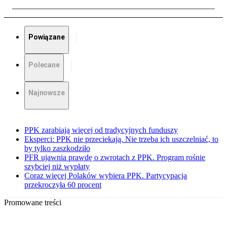
Powiązane
Polecane
Najnowsze
PPK zarabiają więcej od tradycyjnych funduszy
Eksperci: PPK nie przeciekają. Nie trzeba ich uszczelniać, to
by tylko zaszkodziło
PFR ujawnia prawdę o zwrotach z PPK. Program rośnie
szybciej niż wypłaty
Coraz więcej Polaków wybiera PPK. Partycypacja
przekroczyła 60 procent
Promowane treści