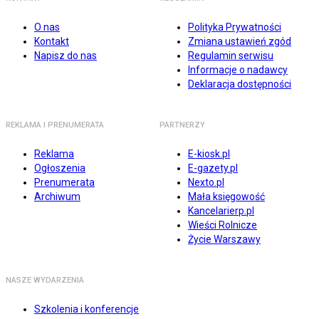
O nas
Polityka Prywatności
Kontakt
Zmiana ustawień zgód
Napisz do nas
Regulamin serwisu
Informacje o nadawcy
Deklaracja dostępności
REKLAMA I PRENUMERATA
PARTNERZY
Reklama
E-kiosk.pl
Ogłoszenia
E-gazety.pl
Prenumerata
Nexto.pl
Archiwum
Mała księgowość
Kancelarierp.pl
Wieści Rolnicze
Życie Warszawy
NASZE WYDARZENIA
Szkolenia i konferencje