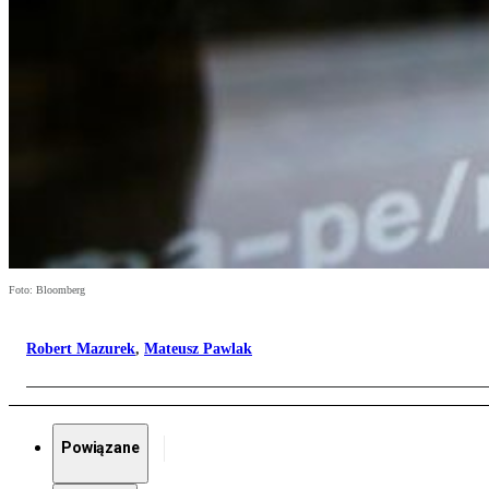
Foto: Bloomberg
Robert Mazurek
,
Mateusz Pawlak
Powiązane