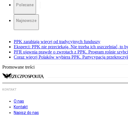
Polecane
Najnowsze
PPK zarabiają więcej od tradycyjnych funduszy
Eksperci: PPK nie przeciekają. Nie trzeba ich uszczelniać, to b
PFR ujawnia prawdę o zwrotach z PPK. Program rośnie szybci
Coraz więcej Polaków wybiera PPK. Partycypacja przekroczył
Promowane treści
KONTAKT
O nas
Kontakt
Napisz do nas