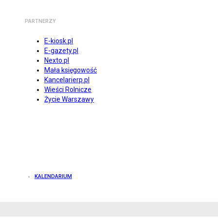
PARTNERZY
E-kiosk.pl
E-gazety.pl
Nexto.pl
Mała księgowość
Kancelarierp.pl
Wieści Rolnicze
Życie Warszawy
KALENDARIUM